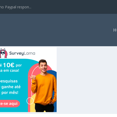
no Paypal respon...
H