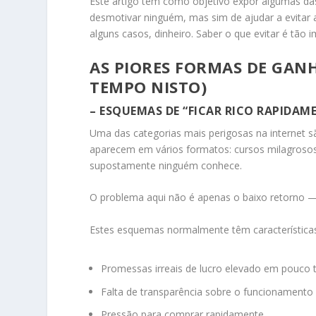
Este artigo tem como objetivo expor algumas das 
desmotivar ninguém, mas sim de ajudar a evitar
alguns casos, dinheiro. Saber o que evitar é tão
AS PIORES FORMAS DE GAN
TEMPO NISTO)
– ESQUEMAS DE “FICAR RICO RAPIDAM
Uma das categorias mais perigosas na internet 
aparecem em vários formatos: cursos milagrosos
supostamente ninguém conhece.
O problema aqui não é apenas o baixo retorno — 
Estes esquemas normalmente têm característica
Promessas irreais de lucro elevado em pouco
Falta de transparência sobre o funcionamento 
Pressão para comprar rapidamente