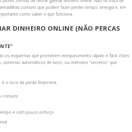
piores formas de tentar ganhar dinheiro online. Não se trata de
 armadilhas comuns que podem fazer perder tempo, energia e, em
 importante como saber o que funciona.
HAR DINHEIRO ONLINE (NÃO PERCAS
ENTE”
são os esquemas que prometem enriquecimento rápido e fácil. Estes
, sistemas automáticos de lucro, ou métodos “secretos” que
é o risco de perda financeira.
s comuns:
 tempo e com pouco esforço
real