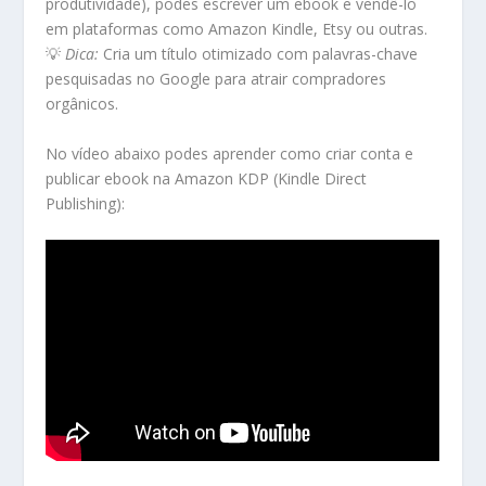
produtividade), podes escrever um ebook e vendê-lo
em plataformas como Amazon Kindle, Etsy ou outras.
💡
Dica:
Cria um título otimizado com palavras-chave
pesquisadas no Google para atrair compradores
orgânicos.
No vídeo abaixo podes aprender como criar conta e
publicar ebook na Amazon KDP (Kindle Direct
Publishing):