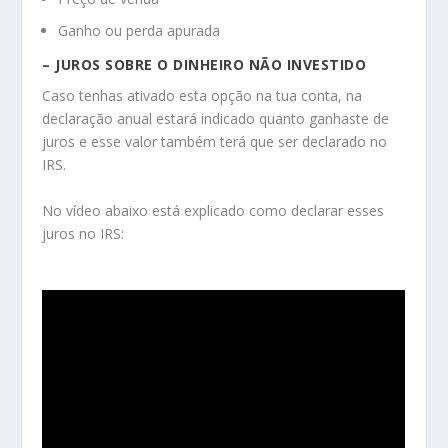
Ganho ou perda apurada
– JUROS SOBRE O DINHEIRO NÃO INVESTIDO
Caso tenhas ativado esta opção na tua conta, na
declaração anual estará indicado quanto ganhaste de
juros e esse valor também terá que ser declarado no
IRS.
No vídeo abaixo está explicado como declarar esses
juros no IRS: