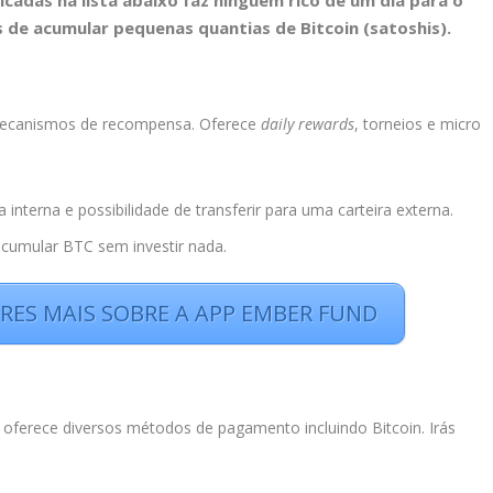
adas na lista abaixo faz ninguém rico de um dia para o
de acumular pequenas quantias de Bitcoin (satoshis).
mecanismos de recompensa. Oferece
daily rewards
, torneios e micro
a interna e possibilidade de transferir para uma carteira externa.
umular BTC sem investir nada.
ERES MAIS SOBRE A APP EMBER FUND
ferece diversos métodos de pagamento incluindo Bitcoin. Irás