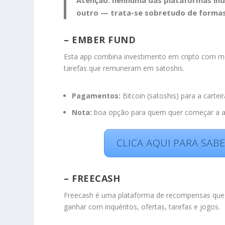
Atenção:
nenhuma das plataformas indic
outro — trata-se sobretudo de formas 
– EMBER FUND
Esta app combina investimento em cripto com 
tarefas que remuneram em satoshis.
Pagamentos:
Bitcoin (satoshis) para a carteir
Nota:
boa opção para quem quer começar a ac
CLICA AQUI PARA SAB
– FREECASH
Freecash é uma plataforma de recompensas que o
ganhar com inquéritos, ofertas, tarefas e jogos.