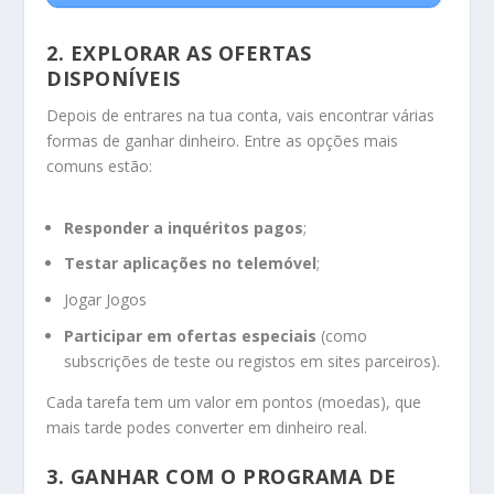
2. EXPLORAR AS OFERTAS
DISPONÍVEIS
Depois de entrares na tua conta, vais encontrar várias
formas de ganhar dinheiro. Entre as opções mais
comuns estão:
Responder a inquéritos pagos
;
Testar aplicações no telemóvel
;
Jogar Jogos
Participar em ofertas especiais
(como
subscrições de teste ou registos em sites parceiros).
Cada tarefa tem um valor em pontos (moedas), que
mais tarde podes converter em dinheiro real.
3. GANHAR COM O PROGRAMA DE