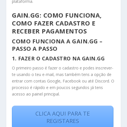
plataforma.
GAIN.GG: COMO FUNCIONA,
COMO FAZER CADASTRO E
RECEBER PAGAMENTOS
COMO FUNCIONA A GAIN.GG –
PASSO A PASSO
1. FAZER O CADASTRO NA GAIN.GG
O primeiro passo é fazer o cadastro e podes inscrever-
te usando o teu e-mail, mas também tens a opção de
entrar com contas Google, Facebook ou até Discord. O
processo é rápido e em poucos segundos já tens
acesso ao painel principal.
CLICA AQUI PARA TE
REGISTARES