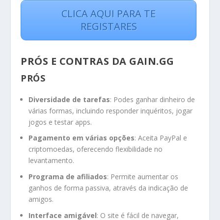
CLICA AQUI PARA TE
REGISTARES
PRÓS E CONTRAS DA GAIN.GG
PRÓS
Diversidade de tarefas
: Podes ganhar dinheiro de
várias formas, incluindo responder inquéritos, jogar
jogos e testar apps.
Pagamento em várias opções
: Aceita PayPal e
criptomoedas, oferecendo flexibilidade no
levantamento.
Programa de afiliados
: Permite aumentar os
ganhos de forma passiva, através da indicação de
amigos.
Interface amigável
: O site é fácil de navegar,