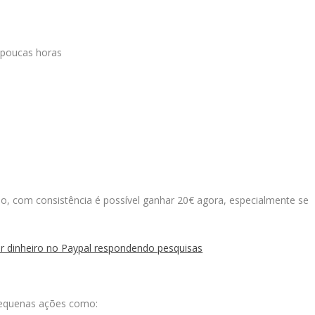
 poucas horas
 com consistência é possível ganhar 20€ agora, especialmente se
ar dinheiro no Paypal respondendo pesquisas
equenas ações como: