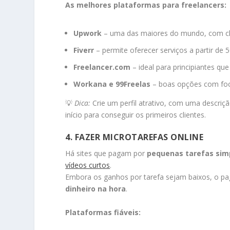
As melhores plataformas para freelancers:
Upwork
– uma das maiores do mundo, com clie
Fiverr
– permite oferecer serviços a partir de 5
Freelancer.com
– ideal para principiantes qu
Workana e 99Freelas
– boas opções com foc
💡
Dica:
Crie um perfil atrativo, com uma descriç
início para conseguir os primeiros clientes.
4. FAZER MICROTAREFAS ONLINE
Há sites que pagam por
pequenas tarefas sim
vídeos curtos
.
Embora os ganhos por tarefa sejam baixos, o p
dinheiro na hora
.
Plataformas fiáveis: