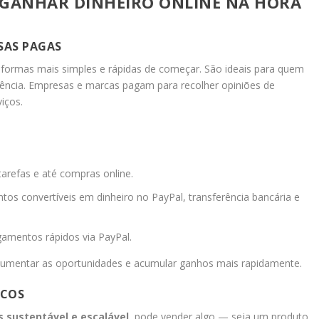
GANHAR DINHEIRO ONLINE NA HORA
ISAS PAGAS
formas mais simples e rápidas de começar. São ideais para quem
iência. Empresas e marcas pagam para recolher opiniões de
iços.
tarefas e até compras online.
tos convertíveis em dinheiro no PayPal, transferência bancária e
gamentos rápidos via PayPal.
aumentar as oportunidades e acumular ganhos mais rapidamente.
ICOS
s sustentável e escalável
, pode vender algo — seja um produto