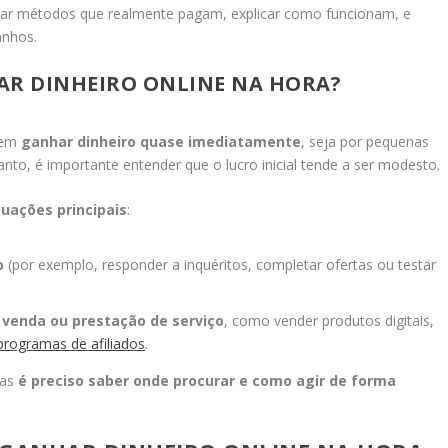
sar métodos que realmente pagam, explicar como funcionam, e
anhos.
AR DINHEIRO ONLINE NA HORA?
item
ganhar dinheiro quase imediatamente
, seja por pequenas
anto, é importante entender que o lucro inicial tende a ser modesto.
tuações principais
:
o
(por exemplo, responder a inquéritos, completar ofertas ou testar
 venda ou prestação de serviço
, como vender produtos digitais,
programas de afiliados
.
mas
é preciso saber onde procurar e como agir de forma