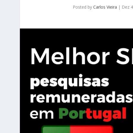
Posted by
Carlos Vieira
|
Dez 4