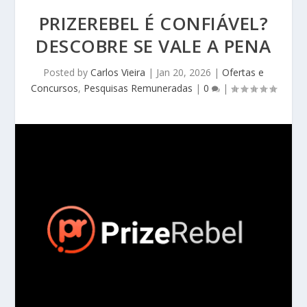
PRIZEREBEL É CONFIÁVEL?
DESCOBRE SE VALE A PENA
Posted by
Carlos Vieira
|
Jan 20, 2026
|
Ofertas e
Concursos
,
Pesquisas Remuneradas
|
0
|