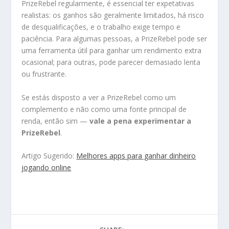
PrizeRebel regularmente, é essencial ter expetativas
realistas: os ganhos são geralmente limitados, há risco
de desqualificações, e o trabalho exige tempo e
paciência. Para algumas pessoas, a PrizeRebel pode ser
uma ferramenta útil para ganhar um rendimento extra
ocasional; para outras, pode parecer demasiado lenta
ou frustrante.
Se estás disposto a ver a PrizeRebel como um
complemento e não como uma fonte principal de
renda, então sim —
vale a pena experimentar a
PrizeRebel
.
Artigo Sugerido:
Melhores apps para ganhar dinheiro
jogando online