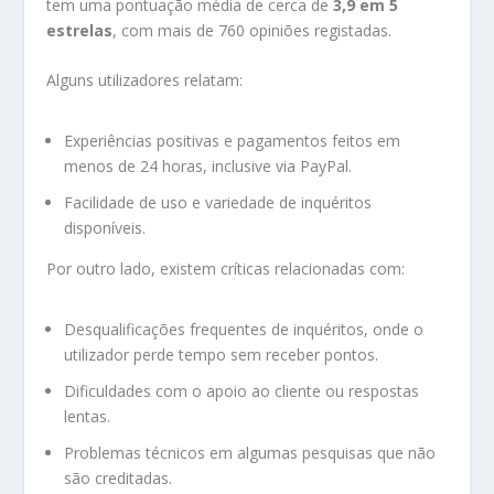
tem uma pontuação média de cerca de
3,9 em 5
estrelas
, com mais de 760 opiniões registadas.
Alguns utilizadores relatam:
Experiências positivas e pagamentos feitos em
menos de 24 horas, inclusive via PayPal.
Facilidade de uso e variedade de inquéritos
disponíveis.
Por outro lado, existem críticas relacionadas com:
Desqualificações frequentes de inquéritos, onde o
utilizador perde tempo sem receber pontos.
Dificuldades com o apoio ao cliente ou respostas
lentas.
Problemas técnicos em algumas pesquisas que não
são creditadas.