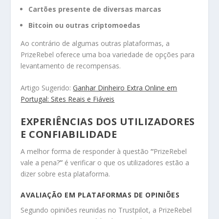
Cartões presente de diversas marcas
Bitcoin ou outras criptomoedas
Ao contrário de algumas outras plataformas, a
PrizeRebel oferece uma boa variedade de opções para
levantamento de recompensas.
Artigo Sugerido:
Ganhar Dinheiro Extra Online em
Portugal: Sites Reais e Fiáveis
EXPERIÊNCIAS DOS UTILIZADORES
E CONFIABILIDADE
A melhor forma de responder à questão
“
PrizeRebel
vale a pena?
”
é verificar o que os utilizadores estão a
dizer sobre esta plataforma.
AVALIAÇÃO EM PLATAFORMAS DE OPINIÕES
Segundo opiniões reunidas no Trustpilot, a PrizeRebel