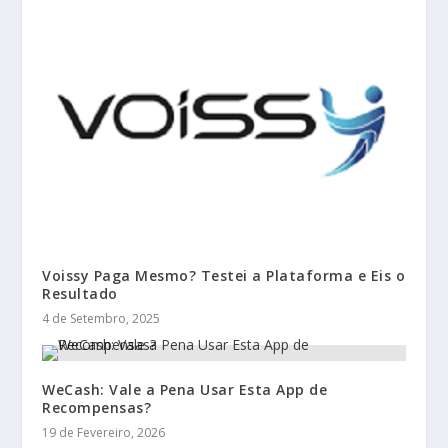
Voissy Paga Mesmo? Testei a Plataforma e Eis o
Resultado
4 de Setembro, 2025
WeCash: Vale a Pena Usar Esta App de
Recompensas?
19 de Fevereiro, 2026