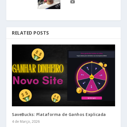
RELATED POSTS
SaveBucks: Plataforma de Ganhos Explicada
4 de Março, 2026