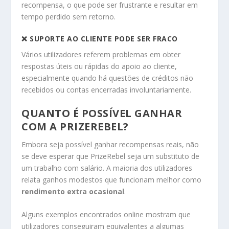
recompensa, o que pode ser frustrante e resultar em
tempo perdido sem retorno.
❌ SUPORTE AO CLIENTE PODE SER FRACO
Vários utilizadores referem problemas em obter
respostas úteis ou rápidas do apoio ao cliente,
especialmente quando há questões de créditos não
recebidos ou contas encerradas involuntariamente.
QUANTO É POSSÍVEL GANHAR
COM A PRIZEREBEL?
Embora seja possível ganhar recompensas reais, não
se deve esperar que PrizeRebel seja um substituto de
um trabalho com salário. A maioria dos utilizadores
relata ganhos modestos que funcionam melhor como
rendimento extra ocasional
.
Alguns exemplos encontrados online mostram que
utilizadores conseguiram equivalentes a algumas