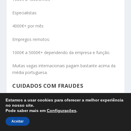
Especialistas:
4000€+ por mês
Empregos remotos:
1000€ a 5000€+ dependendo da empresa e função.
Muitas vagas internacionais pagam bastante acima da
média portuguesa.
CUIDADOS COM FRAUDES
Nem todos os anúncios são legítimos.
Estamos a usar cookies para oferecer a melhor experiência
no nosso site.
Sinais de alerta:
Pode saber mais em
Configurações
.
Aceitar
Pedem pagamentos para começar