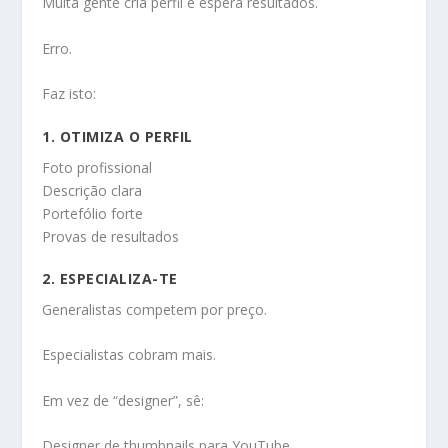
Muita gente cria perfil e espera resultados.
Erro.
Faz isto:
1. OTIMIZA O PERFIL
Foto profissional
Descrição clara
Portefólio forte
Provas de resultados
2. ESPECIALIZA-TE
Generalistas competem por preço.
Especialistas cobram mais.
Em vez de “designer”, sê:
Designer de thumbnails para YouTube.