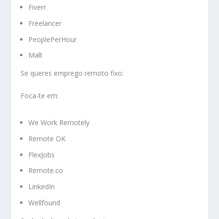
Fiverr
Freelancer
PeoplePerHour
Malt
Se queres emprego remoto fixo:
Foca-te em:
We Work Remotely
Remote OK
FlexJobs
Remote.co
LinkedIn
Wellfound