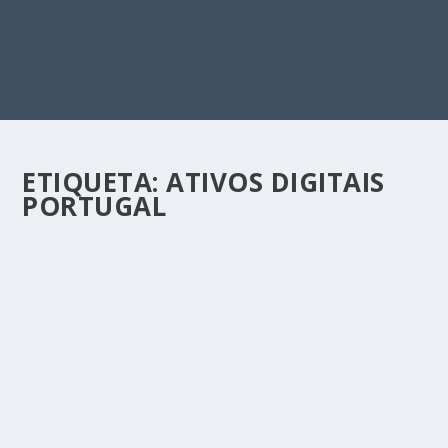
ETIQUETA:
ATIVOS DIGITAIS
PORTUGAL
ATIVOS DIGITAIS: O QUE SÃO, EXEMPLOS E
COMO CRIAR PARA GANHAR DINHEIRO
by
Carlos Vieira
|
Nov 5, 2025
|
Dicas e Sites
|
2
|
Vivemos numa era em que a economia digital domina
praticamente todos os setores da sociedade....