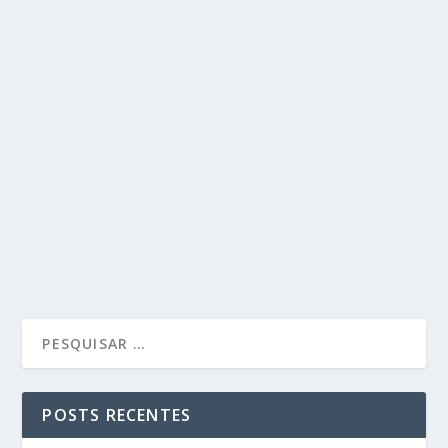
8 SITES E APPS QUE PAGAM EM EURO NO
PAYPAL
by
Carlos Vieira
|
Mar 11, 2026
|
Dicas e Sites
|
0
|
Ganhar dinheiro na internet tornou-se uma realidade
para milhões de pessoas em todo o mundo. Desde...
READ MORE
POSTS RECENTES