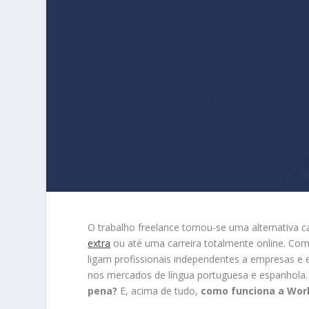
O trabalho freelance tornou-se uma alternativa c
extra
ou até uma carreira totalmente online. Com
ligam profissionais independentes a empresas e
nos mercados de língua portuguesa e espanhola.
pena?
E, acima de tudo,
como funciona a Wo