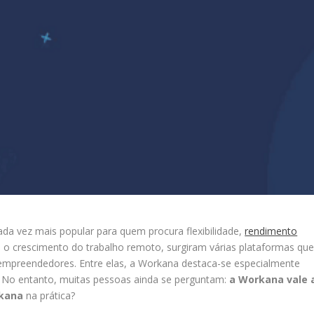
ada vez mais popular para quem procura flexibilidade,
rendimento
 o crescimento do trabalho remoto, surgiram várias plataformas qu
 empreendedores. Entre elas, a Workana destaca-se especialmente
 No entanto, muitas pessoas ainda se perguntam:
a Workana vale 
rkana
na prática?