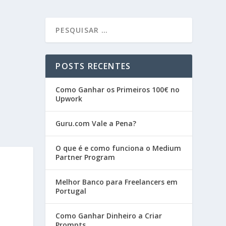
POSTS RECENTES
Como Ganhar os Primeiros 100€ no
Upwork
Guru.com Vale a Pena?
O que é e como funciona o Medium
Partner Program
Melhor Banco para Freelancers em
Portugal
Como Ganhar Dinheiro a Criar
Prompts