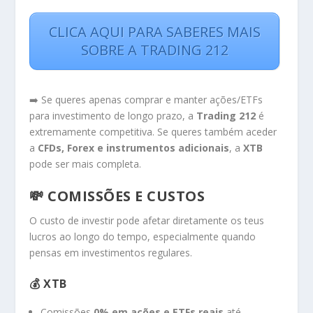
CLICA AQUI PARA SABERES MAIS
SOBRE A TRADING 212
➡️ Se queres apenas comprar e manter ações/ETFs
para investimento de longo prazo, a
Trading 212
é
extremamente competitiva. Se queres também aceder
a
CFDs, Forex e instrumentos adicionais
, a
XTB
pode ser mais completa.
💸 COMISSÕES E CUSTOS
O custo de investir pode afetar diretamente os teus
lucros ao longo do tempo, especialmente quando
pensas em investimentos regulares.
💰 XTB
Comissões
0% em ações e ETFs reais
até