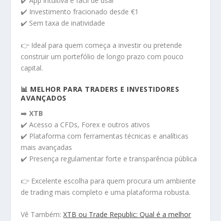
✔️ App intuitiva e fácil de usar
✔️ Investimento fracionado desde €1
✔️ Sem taxa de inatividade
👉 Ideal para quem começa a investir ou pretende
construir um portefólio de longo prazo com pouco
capital.
📊 MELHOR PARA TRADERS E INVESTIDORES
AVANÇADOS
➡️
XTB
✔️ Acesso a CFDs, Forex e outros ativos
✔️ Plataforma com ferramentas técnicas e analíticas
mais avançadas
✔️ Presença regulamentar forte e transparência pública
👉 Excelente escolha para quem procura um ambiente
de trading mais completo e uma plataforma robusta.
Vê Também:
XTB ou Trade Republic: Qual é a melhor