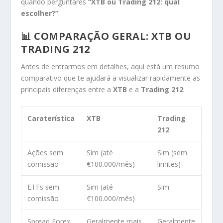
quando perguntares
“XTB ou Trading 212: qual
escolher?”
.
📊 COMPARAÇÃO GERAL: XTB OU
TRADING 212
Antes de entrarmos em detalhes, aqui está um resumo
comparativo que te ajudará a visualizar rapidamente as
principais diferenças entre a
XTB
e a
Trading 212
:
Caraterística
XTB
Trading
212
Ações sem
Sim (até
Sim (sem
comissão
€100.000/mês)
limites)
ETFs sem
Sim (até
Sim
comissão
€100.000/mês)
Spread Forex
Geralmente mais
Geralmente