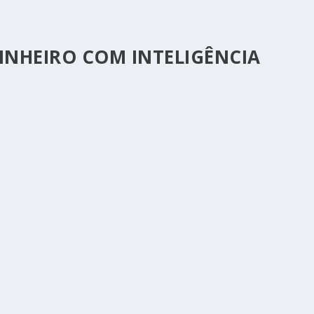
NHEIRO COM INTELIGÊNCIA
NCIA ARTIFICIAL) NA INTERNET
sta para se tornar uma realidade...