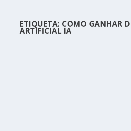
ETIQUETA:
COMO GANHAR DI
ARTIFICIAL IA
COMO GANHAR DINHEIRO COM IA (INTELIGÊ
by
Carlos Vieira
|
Fev 23, 2026
|
Dicas e Sites
|
0
|
A Inteligência Artificial deixou de ser um conceito futuri
READ MORE