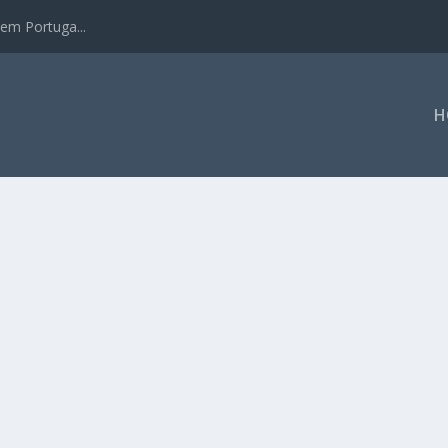
em Portuga...
H