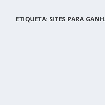
ETIQUETA:
SITES PARA GANH
AS MELHORES PLATAFORMAS PARA GANHAR 
by
Carlos Vieira
|
Ago 19, 2025
|
Dicas e Sites
|
0
|
Nos últimos anos, muitas pessoas em Portugal têm proc
READ MORE