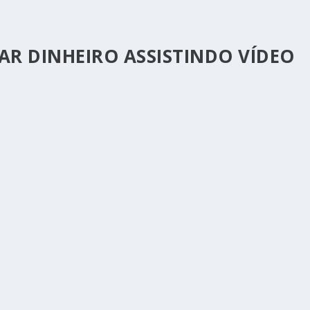
AR DINHEIRO ASSISTINDO VÍDEO
DINHEIRO A VER VÍDEOS EM PORTUGAL
urado formas simples e acessíveis de gerar...