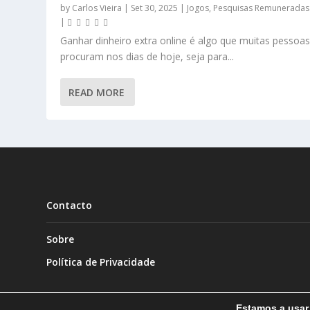
by
Carlos Vieira
|
Set 30, 2025
|
Jogos
,
Pesquisas Remuneradas
|
Ganhar dinheiro extra online é algo que muitas pessoa
procuram nos dias de hoje, seja para...
READ MORE
Contacto
Sobre
Política de Privacidade
Estamos a usar 