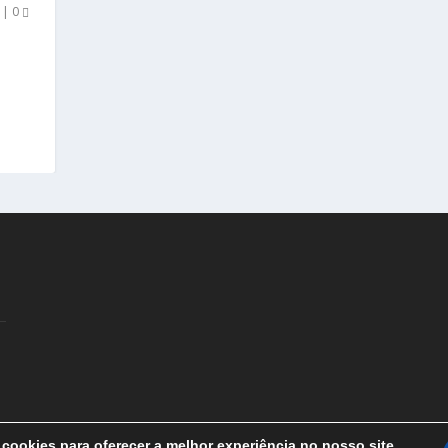
|
0
s
cookies para oferecer a melhor experiência no nosso site.