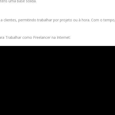
 tens uma base sólida.
 a clientes, permitindo trabalhar por projeto ou à hora. Com o tempo
ara Trabalhar como Freelancer na Internet: