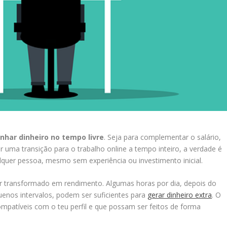
nhar dinheiro no tempo livre
. Seja para complementar o salário,
 uma transição para o trabalho online a tempo inteiro, a verdade é
alquer pessoa, mesmo sem experiência ou investimento inicial.
r transformado em rendimento. Algumas horas por dia, depois do
uenos intervalos, podem ser suficientes para
gerar dinheiro extra
. O
ompatíveis com o teu perfil e que possam ser feitos de forma