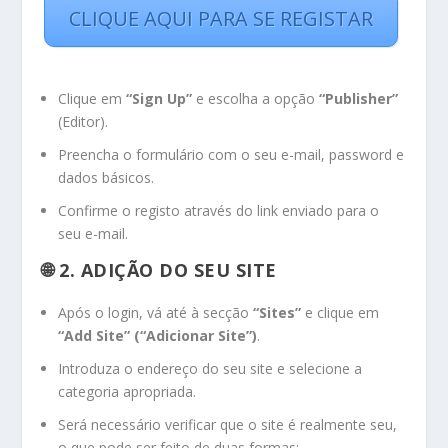
CLIQUE AQUI PARA SE REGISTAR
Clique em
“Sign Up”
e escolha a opção
“Publisher”
(Editor).
Preencha o formulário com o seu e-mail, password e
dados básicos.
Confirme o registo através do link enviado para o
seu e-mail.
🌐 2. ADIÇÃO DO SEU SITE
Após o login, vá até à secção
“Sites”
e clique em
“Add Site” (“Adicionar Site”)
.
Introduza o endereço do seu site e selecione a
categoria apropriada.
Será necessário verificar que o site é realmente seu,
o que pode ser feito de duas formas: