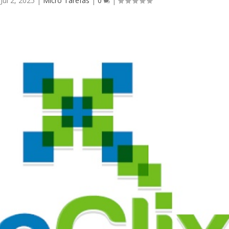
|
Jul 2, 2025
|
Micro Tarefas
|
0
|