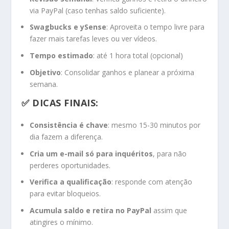
via PayPal (caso tenhas saldo suficiente).
Swagbucks e ySense
: Aproveita o tempo livre para
fazer mais tarefas leves ou ver vídeos.
Tempo estimado
: até 1 hora total (opcional)
Objetivo
: Consolidar ganhos e planear a próxima
semana.
✅ DICAS FINAIS:
Consistência é chave
: mesmo 15-30 minutos por
dia fazem a diferença.
Cria um e-mail só para inquéritos
, para não
perderes oportunidades.
Verifica a qualificação
: responde com atenção
para evitar bloqueios.
Acumula saldo e retira no PayPal
assim que
atingires o mínimo.