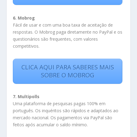
6. Mobrog
Fácil de usar e com uma boa taxa de aceitação de
respostas. O Mobrog paga diretamente no PayPal e os
questionários são frequentes, com valores
competitivos.
CLICA AQUI PARA SABERES MAIS
SOBRE O MOBROG
7. Multipolls
Uma plataforma de pesquisas pagas 100% em
português. Os inquéritos são rápidos e adaptados ao
mercado nacional. Os pagamentos via PayPal são
feitos após acumular o saldo mínimo.