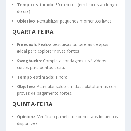
Tempo estimado
: 30 minutos (em blocos ao longo
do dia)
Objetivo
: Rentabilizar pequenos momentos livres.
QUARTA-FEIRA
Freecash
: Realiza pesquisas ou tarefas de apps
(ideal para explorar novas fontes).
Swagbucks
: Completa sondagens + vê vídeos
curtos para pontos extra.
Tempo estimado
: 1 hora
Objetivo
: Acumular saldo em duas plataformas com
provas de pagamento fortes.
QUINTA-FEIRA
Opinionz
: Verifica o painel e responde aos inquéritos
disponíveis.