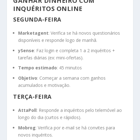
GANHAR DINHEIRO COM
INQUÉRITOS ONLINE
SEGUNDA-FEIRA
Marketagent
: Verifica se há novos questionários
disponíveis e responde logo de manhã.
ySense
: Faz login e completa 1 a 2 inquéritos +
tarefas diárias (ex: mini-ofertas).
Tempo estimado
: 45 minutos
Objetivo
: Começar a semana com ganhos
acumulados e motivação.
TERÇA-FEIRA
AttaPoll
: Responde a inquéritos pelo telemóvel ao
longo do dia (curtos e rápidos).
Mobrog
: Verifica por e-mail se há convites para
novos inquéritos.