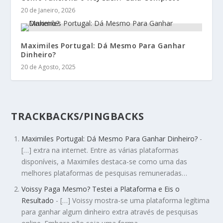
20 de Janeiro, 2026
Maximiles Portugal: Dá Mesmo Para Ganhar
Dinheiro?
20 de Agosto, 2025
TRACKBACKS/PINGBACKS
Maximiles Portugal: Dá Mesmo Para Ganhar Dinheiro?
-
[…] extra na internet. Entre as várias plataformas
disponíveis, a Maximiles destaca-se como uma das
melhores plataformas de pesquisas remuneradas…
Voissy Paga Mesmo? Testei a Plataforma e Eis o
Resultado
- […] Voissy mostra-se uma plataforma legítima
para ganhar algum dinheiro extra através de pesquisas