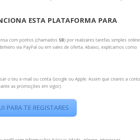
NCIONA ESTA PLATAFORMA PARA
pensa com pontos (chamados
SB
) por realizares tarefas simples online
inheiro via PayPal ou em vales de oferta. Abaixo, explicamos como
ar o teu e-mail ou conta Google ou Apple. Assim que criares a conta
oante as promoções em vigor).
UI PARA TE REGISTARES
 perfil com informações básicas (idade, género, interesses,