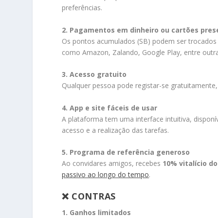
preferências.
2. Pagamentos em dinheiro ou cartões pres
Os pontos acumulados (SB) podem ser trocados
como Amazon, Zalando, Google Play, entre outra
3. Acesso gratuito
Qualquer pessoa pode registar-se gratuitamente
4. App e site fáceis de usar
A plataforma tem uma interface intuitiva, dispon
acesso e a realização das tarefas.
5. Programa de referência generoso
Ao convidares amigos, recebes
10% vitalício d
passivo ao longo do tempo
.
❌
CONTRAS
1. Ganhos limitados