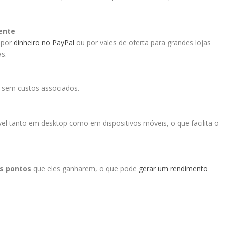
ente
 por
dinheiro no PayPal
ou por vales de oferta para grandes lojas
s.
, sem custos associados.
ível tanto em desktop como em dispositivos móveis, o que facilita o
os pontos
que eles ganharem, o que pode
gerar um rendimento