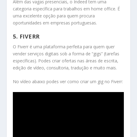
Além das vagas presenciais, o Indeed tem uma
categoria específica para trabalhos em home office. É
uma excelente opção para quem procura
oportunidades em empresas portuguesas.
5. FIVERR
O Fiverr é uma plataforma perfeita para quem quer
vender serviços digitais sob a forma de “gigs” (tarefas
específicas). Podes criar ofertas nas áreas de escrita,
edição de vídeo, consultoria, tradução e muito mais.
No vídeo abaixo podes ver como criar um gig no Fiverr: