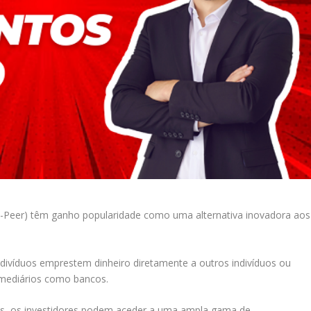
o-Peer) têm ganho popularidade como uma alternativa inovadora aos
ndivíduos emprestem dinheiro diretamente a outros indivíduos ou
rmediários como bancos.
das, os investidores podem aceder a uma ampla gama de