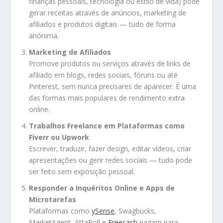
finanças pessoais, tecnologia ou estilo de vida) pode
gerar receitas através de anúncios, marketing de
afiliados e produtos digitais — tudo de forma
anónima.
Marketing de Afiliados
Promove produtos ou serviços através de links de
afiliado em blogs, redes sociais, fóruns ou até
Pinterest, sem nunca precisares de aparecer. É uma
das formas mais populares de rendimento extra
online.
Trabalhos Freelance em Plataformas como
Fiverr ou Upwork
Escrever, traduzir, fazer design, editar vídeos, criar
apresentações ou gerir redes sociais — tudo pode
ser feito sem exposição pessoal.
Responder a Inquéritos Online e Apps de
Microtarefas
Plataformas como
ySense
, Swagbucks,
MarketAgent, AttaPoll e
Freecash
pagam para