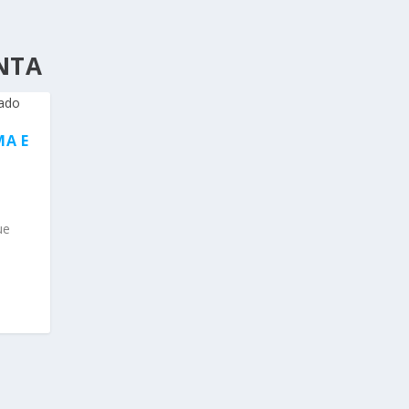
NTA
MA E
ue