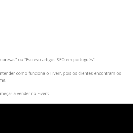
 empresas” ou “Escrevo artigos SEO em português”.
tender como funciona o Fiverr, pois os clientes encontram os
rma.
meçar a vender no Fiverr: