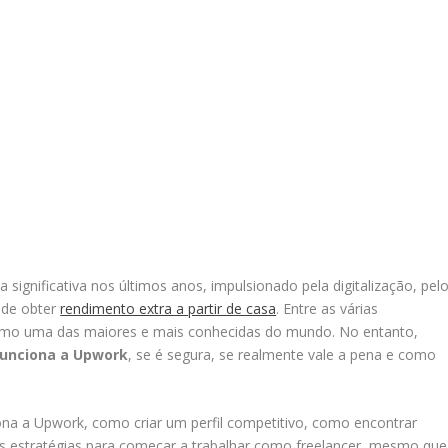
 significativa nos últimos anos, impulsionado pela digitalização, pel
 de obter
rendimento extra a partir de casa
. Entre as várias
mo uma das maiores e mais conhecidas do mundo. No entanto,
unciona a Upwork
, se é segura, se realmente vale a pena e como
ona a Upwork, como criar um perfil competitivo, como encontrar
res estratégias para começar a trabalhar como freelancer, mesmo que