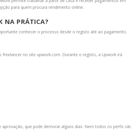
work permite trabalhar a partir de casa e receber pagamentos em
opção para quem procura rendimento online.
 NA PRÁTICA?
portante conhecer o processo desde o registo até ao pagamento.
 freelancer no site upwork.com. Durante o registo, a Upwork irá
de aprovação, que pode demorar alguns dias. Nem todos os perfis sã