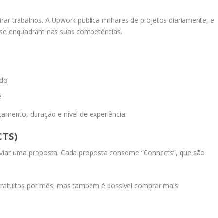
ar trabalhos. A Upwork publica milhares de projetos diariamente, e
e se enquadram nas suas competências.
ado
e
rçamento, duração e nível de experiência.
CTS)
enviar uma proposta. Cada proposta consome “Connects”, que são
ratuitos por mês, mas também é possível comprar mais.