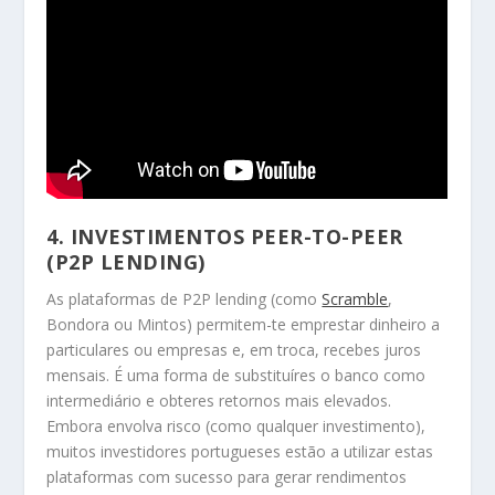
4.
INVESTIMENTOS PEER-TO-PEER
(P2P LENDING)
As plataformas de P2P lending (como
Scramble
,
Bondora ou Mintos) permitem-te emprestar dinheiro a
particulares ou empresas e, em troca, recebes juros
mensais. É uma forma de substituíres o banco como
intermediário e obteres retornos mais elevados.
Embora envolva risco (como qualquer investimento),
muitos investidores portugueses estão a utilizar estas
plataformas com sucesso para gerar rendimentos