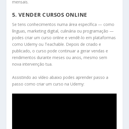
mensais.
5.
VENDER CURSOS ONLINE
Se tens conhecimentos numa área específica — como
línguas, marketing digital, culinária ou programação —
podes criar um curso online e vendê-lo em plataformas
como Udemy ou Teachable. Depois de criado e
publicado, o curso pode continuar a gerar vendas e
rendimentos durante meses ou anos, mesmo sem
nova intervenção tua.
Assistindo ao vídeo abaixo podes aprender passo a
passo como criar um curso na Udemy: