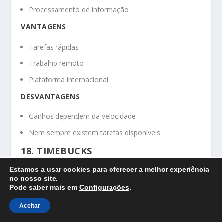
Processamento de informação
VANTAGENS
Tarefas rápidas
Trabalho remoto
Plataforma internacional
DESVANTAGENS
Ganhos dependem da velocidade
Nem sempre existem tarefas disponíveis
18. TIMEBUCKS
O TimeBucks oferece várias formas de monetização
.
Estamos a usar cookies para oferecer a melhor experiência
no nosso site.
Pode saber mais em
Configurações
.
Os utilizadores podem ganhar dinheiro através de:
Aceitar
Vídeos